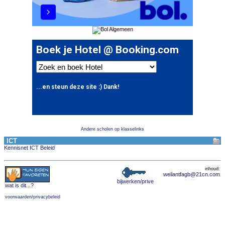
Andere scholen op klasselinks
ICT
Kennisnet ICT Beleid
inhoud:
weilantfagb@21cn.com
bijwerken/prive
wat is dit
...?
voorwaarden/privacybeleid