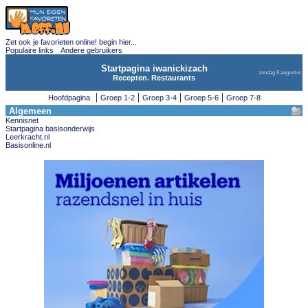
Zet ook je favorieten online! begin hier...
Populaire links
Andere gebruikers
Startpagina iwanickizach
zondag 9 augustus
Recepten. Restaurants
|
|
|
|
Hoofdpagina
Groep 1-2
Groep 3-4
Groep 5-6
Groep 7-8
Algemeen
Kennisnet
Startpagina basisonderwijs
Leerkracht.nl
Basisonline.nl