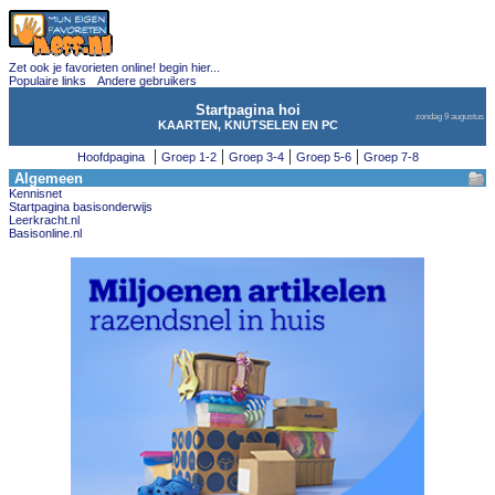
Zet ook je favorieten online! begin hier...
Populaire links
Andere gebruikers
Startpagina hoi
zondag 9 augustus
KAARTEN, KNUTSELEN EN PC
|
|
|
|
Hoofdpagina
Groep 1-2
Groep 3-4
Groep 5-6
Groep 7-8
Algemeen
Kennisnet
Startpagina basisonderwijs
Leerkracht.nl
Basisonline.nl