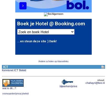
Andere scholen op klasselinks
ICT
Kennisnet ICT Beleid
inhoud:
chahayri@live.nl
bijwerken/prive
wat is dit
...?
voorwaarden/privacybeleid