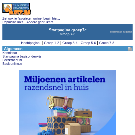
Zet ook je favorieten online! begin hier...
Populaire links
Andere gebruikers
Startpagina groep7c
donderdag 6 augustus
Groep 7-8
|
|
|
|
Hoofdpagina
Groep 1-2
Groep 3-4
Groep 5-6
Groep 7-8
Algemeen
Kennisnet
Startpagina basisonderwijs
Leerkracht.nl
Basisonline.nl