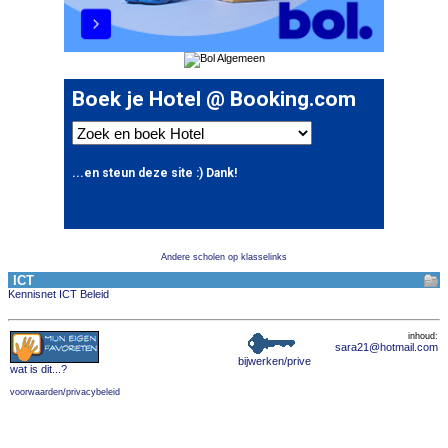
Andere scholen op klasselinks
ICT
Kennisnet ICT Beleid
inhoud:
sara21@hotmail.com
bijwerken/prive
wat is dit
...?
voorwaarden/privacybeleid